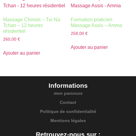
Massage Chinois – Tui Na
Formation praticien
Tchan – 12 heures
Massage Assis – Amma
résidentiel
258,00
€
260,00
€
Ajouter au panier
Ajouter au panier
Informations
mon parcours
Contact
Politique de confidentialité
Mentions légales
Retrouvez-nous sur :